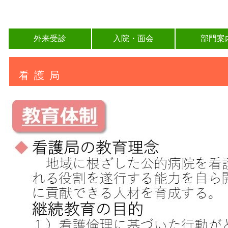
外来受診
入院・面会
部門案
看護局