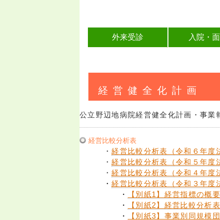
外来受診
入院・面
経営健全化計画
公立野辺地病院経営健全化計画・事業
経営比較分析表
・
経営比較分析表（令和６年度
・
経営比較分析表（令和５年度
・
経営比較分析表（令和４年度
・
経営比較分析表（令和３年度
・
【別紙1】経営指標の概
・
【別紙2】経営比較分析
・
【別紙3】事業別同規模