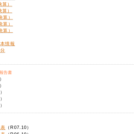
決算）
決算）
決算）
決算）
決算）
基本情報
区分
報告書
0）
3）
2）
2）
3）
公表
（R07.10）