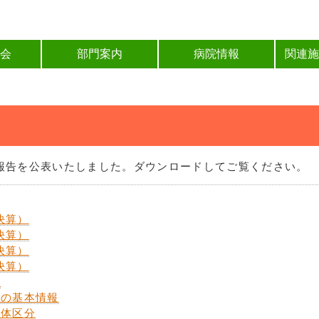
会
部門案内
病院情報
関連施
報告を公表いたしました。ダウンロードしてご覧ください。
決算）
決算）
決算）
決算）
要
表の基本情報
団体区分