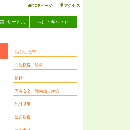
TOPページ
アクセス
設･サービス
採用・学生向け
病院理念等
病院概要・沿革
指針
医療安全・院内感染対策
施設基準
臨床指標