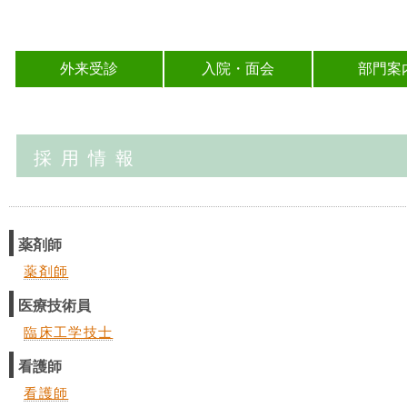
外来受診
入院・面会
部門案
採用情報
薬剤師
薬剤師
医療技術員
臨床工学技士
看護師
看護師