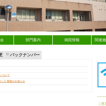
会
部門案内
病院情報
関連施
更
バックナンバー
について
サロン】開催のお知らせ
ご意