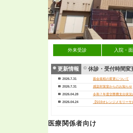
外来受診
入院・面
更新情報
休診・受付時間変
2026.7.31
面会規程の変更について
2026.7.31
感染対策室からのお知らせ
2026.04.28
令和７年度交際費支出状況
2026.04.24
【5/19オレンジメモリー
医療関係者向け