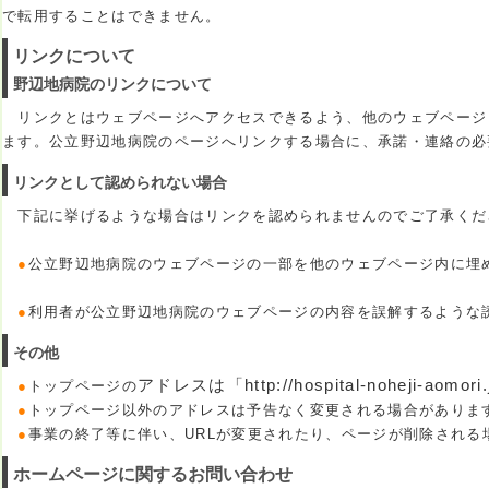
で転用することはできません。
リンクについて
野辺地病院のリンクについて
リンクとはウェブページへアクセスできるよう、他のウェブページ
ます。
公立野辺地病院のページへリンクする場合に、承諾・連絡の必
リンクとして認められない場合
下記に挙げるような場合はリンクを認められませんのでご了承くだ
●
公立
野辺地病院のウェブページの一部を他のウェブページ内に埋
●
利用者が公立野辺地病院のウェブページの内容を誤解するような
その他
アドレスは「http://hospital-noheji-aomo
●
トップページの
●
トップページ以外のアドレスは予告なく変更される場合がありま
●
事業の終了等に伴い、URLが変更されたり、ページが削除される
ホームページに関するお問い合わせ