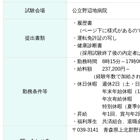
試験会場
公立野辺地病院
・履歴書
（ページ下に様式があるので
提出書類
・運転免許証の写し
・健康診断書
（採用試験終了後の内定者は
・勤務時間 8時15分～17時0
・給料額 237,200円～
（経験年数で加給され、他
・休日休暇 週休2日（土・日
勤務条件等
年末年始休暇（12月2
年次有給休暇
特別休暇（夏季休
・昇給 年1回、賞与年2回
・福利厚生 共済組合、退職
〒039-3141 青森県上北郡野